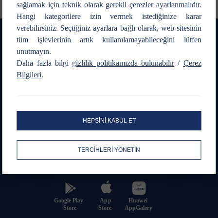
sağlamak için teknik olarak gerekli çerezler ayarlanmalıdır.
Hangi kategorilere izin vermek istediğinize karar
verebilirsiniz. Seçtiğiniz ayarlara bağlı olarak, web sitesinin
tüm işlevlerinin artık kullanılamayabileceğini lütfen
unutmayın.
Daha fazla bilgi
gizlilik politikamızda bulunabilir
/
Çerez
Bilgileri
.
Bize Ulaşın
Emir Hattı
HEPSİNİ KABUL ET
0216 547 13 00
444 1 263
TERCİHLERİ YÖNETİN
Mobil Uygulama