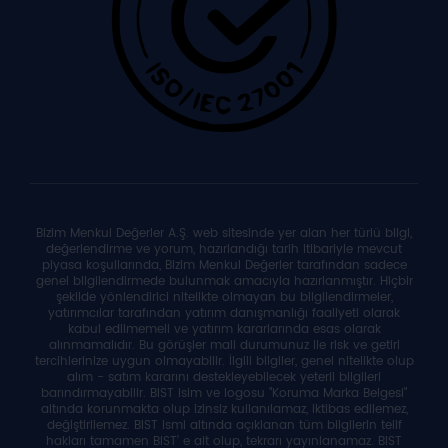
Bizim Menkul Değerler A.Ş. web sitesinde yer alan her türlü bilgi,
değerlendirme ve yorum, hazırlandığı tarih itibariyle mevcut
piyasa koşullarında, Bizim Menkul Değerler tarafından sadece
genel bilgilendirmede bulunmak amacıyla hazırlanmıştır. Hiçbir
şekilde yönlendirici nitelikte olmayan bu bilgilendirmeler,
yatırımcılar tarafından yatırım danışmanlığı faaliyeti olarak
kabul edilmemeli ve yatırım kararlarında esas olarak
alınmamalıdır. Bu görüşler mali durumunuz ile risk ve getiri
tercihlerinize uygun olmayabilir. İlgili bilgiler, genel nitelikte olup
alım - satım kararını destekleyebilecek yeterli bilgileri
barındırmayabilir. BIST isim ve logosu "Koruma Marka Belgesi"
altında korunmakta olup izinsiz kullanılamaz, iktibas edilemez,
değiştirilemez. BIST ismi altında açıklanan tüm bilgilerin telif
hakları tamamen BIST' e ait olup, tekrarı yayınlanamaz. BIST