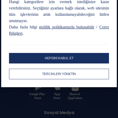
Hangi kategorilere izin vermek istediğinize karar
verebilirsiniz. Seçtiğiniz ayarlara bağlı olarak, web sitesinin
tüm işlevlerinin artık kullanılamayabileceğini lütfen
unutmayın.
Daha fazla bilgi
gizlilik politikamızda bulunabilir
/
Çerez
Bilgileri
.
Bize Ulaşın
Emir Hattı
HEPSİNİ KABUL ET
0216 547 13 00
444 1 263
TERCİHLERİ YÖNETİN
Mobil Uygulama
Sosyal Medya