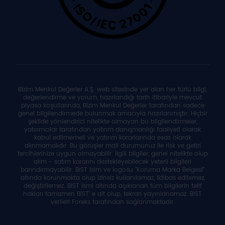
Bizim Menkul Değerler A.Ş. web sitesinde yer alan her türlü bilgi,
değerlendirme ve yorum, hazırlandığı tarih itibariyle mevcut
piyasa koşullarında, Bizim Menkul Değerler tarafından sadece
genel bilgilendirmede bulunmak amacıyla hazırlanmıştır. Hiçbir
şekilde yönlendirici nitelikte olmayan bu bilgilendirmeler,
yatırımcılar tarafından yatırım danışmanlığı faaliyeti olarak
kabul edilmemeli ve yatırım kararlarında esas olarak
alınmamalıdır. Bu görüşler mali durumunuz ile risk ve getiri
tercihlerinize uygun olmayabilir. İlgili bilgiler, genel nitelikte olup
alım - satım kararını destekleyebilecek yeterli bilgileri
barındırmayabilir. BIST isim ve logosu "Koruma Marka Belgesi"
altında korunmakta olup izinsiz kullanılamaz, iktibas edilemez,
değiştirilemez. BIST ismi altında açıklanan tüm bilgilerin telif
hakları tamamen BIST' e ait olup, tekrarı yayınlanamaz. BIST
verileri Foreks tarafından sağlanmaktadır.