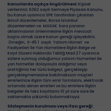
Kanunlarda açıkça öngörülmesi:
Kişisel
verilerinizi; 6362 sayılı Sermaye Piyasası Kanunu,
bu Kanun uyarınca SPK tarafından çıkarılan
ikincil düzenlemeler, Borsa İstanbul
düzenlemeleri ve MASAK kara paranın
aklanmasının önlenmesine ilişkin mevzuat
başta olmak üzere kanun gereği işleyebiliriz.
Örneğin, II-45 1 sayılı Yatırım Hizmet ve
Faaliyetleri ile Yan Hizmetlere İlişkin Belge ve
Kayıt Düzeni Hakkında Tebliğ Mad.27 uyarınca
sizlere sunmuş olduğumuz yatırım hizmetleri ile
yan hizmetler dolayısıyla aldığımız veya
ürettiğimiz her türlü belgeyi, gerçekleşip
gerçekleşmemesine bakılmaksızın müşteri
emirlerinize ilişkin tüm emir formlarını, elektronik
ortamda alınan emirleri ve bu emirlere ilişkin
belgeler ile faks kayıtlarını 10 yıl süre süre ile
saklamakla yükümlü bulunmaktayız.
Sözleşmenin kurulması veya ifası gereği
: