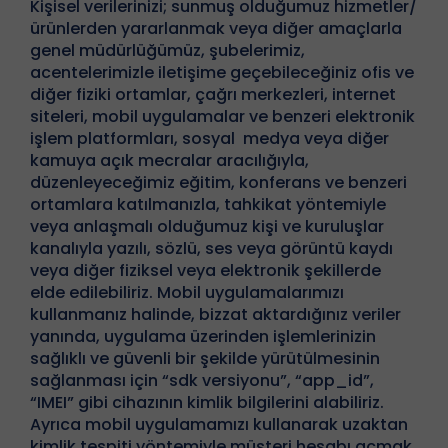
Kişisel verilerinizi; sunmuş olduğumuz hizmetler/
ürünlerden yararlanmak veya diğer amaçlarla
genel müdürlüğümüz, şubelerimiz,
acentelerimizle iletişime geçebileceğiniz ofis ve
diğer fiziki ortamlar, çağrı merkezleri, internet
siteleri, mobil uygulamalar ve benzeri elektronik
işlem platformları, sosyal medya veya diğer
kamuya açık mecralar aracılığıyla,
düzenleyeceğimiz eğitim, konferans ve benzeri
ortamlara katılmanızla, tahkikat yöntemiyle
veya anlaşmalı olduğumuz kişi ve kuruluşlar
kanalıyla yazılı, sözlü, ses veya görüntü kaydı
veya diğer fiziksel veya elektronik şekillerde
elde edilebiliriz. Mobil uygulamalarımızı
kullanmanız halinde, bizzat aktardığınız veriler
yanında, uygulama üzerinden işlemlerinizin
sağlıklı ve güvenli bir şekilde yürütülmesinin
sağlanması için “sdk versiyonu”, “app_id”,
“IMEI” gibi cihazının kimlik bilgilerini alabiliriz.
Ayrıca mobil uygulamamızı kullanarak uzaktan
kimlik tespiti yöntemiyle müşteri hesabı açmak