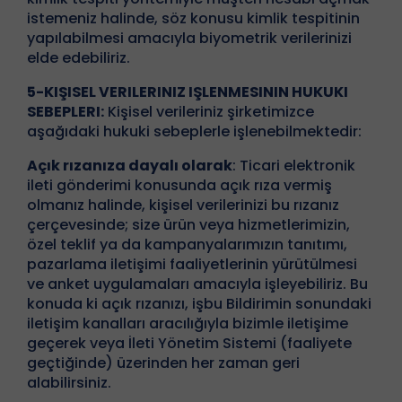
istemeniz halinde, söz konusu kimlik tespitinin
yapılabilmesi amacıyla biyometrik verilerinizi
elde edebiliriz.
5-KIŞISEL VERILERINIZ IŞLENMESININ HUKUKI
SEBEPLERI:
Kişisel verileriniz şirketimizce
aşağıdaki hukuki sebeplerle işlenebilmektedir:
Açık rızanıza dayalı olarak
: Ticari elektronik
ileti gönderimi konusunda açık rıza vermiş
olmanız halinde, kişisel verilerinizi bu rızanız
çerçevesinde; size ürün veya hizmetlerimizin,
özel teklif ya da kampanyalarımızın tanıtımı,
pazarlama iletişimi faaliyetlerinin yürütülmesi
ve anket uygulamaları amacıyla işleyebiliriz. Bu
konuda ki açık rızanızı, işbu Bildirimin sonundaki
iletişim kanalları aracılığıyla bizimle iletişime
geçerek veya İleti Yönetim Sistemi (faaliyete
geçtiğinde) üzerinden her zaman geri
alabilirsiniz.