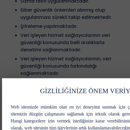
Sızma testi uygulanmaktadır.
Siber güvenlik önlemleri alınmış olup
uygulanması sürekli takip edilmektedir.
Şifreleme yapılmaktadır.
Veri işleyen hizmet sağlayıcılarının veri
güvenliği konusunda belli aralıklarla
denetimi sağlanmaktadır.
Veri işleyen hizmet sağlayıcılarının, veri
güvenliği konusunda farkındalığı
sağlanmaktadır.
8-KİŞİSEL VERİ SAHİBİ OLARAK HAKLARINIZ
GİZLİLİĞİNİZE ÖNEM VERİ
KVK Kanunu’nun 11’inci maddesi uyarınca, kişisel
veri sahibi olarak:
Web sitemizde mümkün olan en iyi deneyimi sunmak için çer
sitemizin düzgün çalışmasını sağlamak için teknik olarak gerek
Kişisel verilerinizin işlenip işlenmediğini
Hangi kategorilere izin vermek istediğinize karar verebilirsiniz
öğrenme,
olarak, web sitesinin tüm işlevlerinin artık kullanılamayabileceği