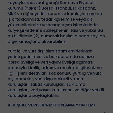
kaydıyla, mevzuat gereği Sermaye Piyasası
Kurumu (
“SPK”
) Borsa İstanbul,Takasbank,
MKK ve diğer yetkili kurum ve kuruluşlara ve de
iş ortaklarımıza, tedarikçilerimize veya alt
yüklenicilerimize ve hesap açım işlemlerinde
kurye şirketlerine sözleşmenin ifası ve yukarıda
bu Bildirimin (2) numaralı başlığı altında sayılan
diğer amaçlarla aktarabiliriz.
Yurt içi ve yurt dışı alım satım emirlerinizin
yerine getirilmesi ve bu kapsamda adınıza
borsa üyeliği ve veri yayını üyeliği açılması
amacıyla kimlik, adres ve meslek bilgileriniz ve
ilgili işlem detayları, söz konusu yurt içi ve yurt
dışı borsalar, yurt dışı merkezli yatırım
kuruluşları, takas kuruluşları, sak lama
kuruluşları, veri yayını kuruluşları ve diğer yetkili
kuruluşlarla paylaşılabilir.
4-KIŞISEL VERILERINIZI TOPLAMA YÖNTEMİ