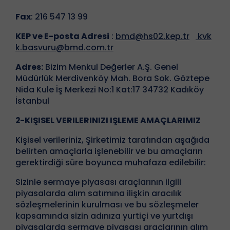
Fax
: 216 547 13 99
KEP ve E-posta Adresi
:
bmd@hs02.kep.tr
kvk
k.basvuru@bmd.com.tr
Adres:
Bizim Menkul Değerler A.Ş. Genel
Müdürlük Merdivenköy Mah. Bora Sok. Göztepe
Nida Kule İş Merkezi No:1 Kat:17 34732 Kadıköy
İstanbul
2-KIŞISEL VERILERINIZI IŞLEME AMAÇLARIMIZ
Kişisel verileriniz, Şirketimiz tarafından aşağıda
belirten amaçlarla işlenebilir ve bu amaçların
gerektirdiği süre boyunca muhafaza edilebilir:
Sizinle sermaye piyasası araçlarının ilgili
piyasalarda alım satımına ilişkin aracılık
sözleşmelerinin kurulması ve bu sözleşmeler
kapsamında sizin adınıza yurtiçi ve yurtdışı
piyasalarda sermaye piyasası araçlarının alım