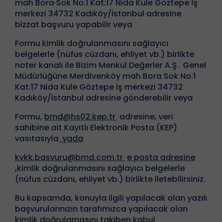
mah Bora
Sok No:1 Kat:17 Nida Kule Göztepe İş
merkezi 34732 Kadıköy/İstanbul adresine
bizzat başvuru yapabilir veya
Formu kimlik doğrulanmasını sağlayıcı
belgelerle (nüfus cüzdanı, ehliyet vb.) birlikte
noter kanalı ile Bizim Menkul Değerler A.Ş. Genel
Müdürlüğüne Merdivenköy mah Bora Sok No:1
Kat:17 Nida Kule Göztepe İş merkezi 34732
Kadıköy/İstanbul adresine gönderebilir veya
Formu,
bmd@hs02.kep.tr
adresine, veri
sahibine ait Kayıtlı Elektronik Posta (KEP)
vasıtasıyla
yada
k
vkk.basvuru@bmd.com.tr
e
posta adresine
,
kimlik doğrulanmasını sağlayıcı belgelerle
(nüfus cüzdanı, ehliyet vb.) birlikte iletebilirsiniz.
Bu kapsamda, konuyla ilgili yapılacak olan yazılı
başvurularınızın tarafımızca yapılacak olan
kimlik doğrulamasını takiben kabul