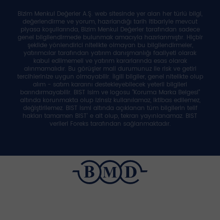
Bizim Menkul Değerler A.Ş. web sitesinde yer alan her türlü bilgi,
değerlendirme ve yorum, hazırlandığı tarih itibariyle mevcut
piyasa koşullarında, Bizim Menkul Değerler tarafından sadece
genel bilgilendirmede bulunmak amacıyla hazırlanmıştır. Hiçbir
şekilde yönlendirici nitelikte olmayan bu bilgilendirmeler,
yatırımcılar tarafından yatırım danışmanlığı faaliyeti olarak
kabul edilmemeli ve yatırım kararlarında esas olarak
alınmamalıdır. Bu görüşler mali durumunuz ile risk ve getiri
tercihlerinize uygun olmayabilir. İlgili bilgiler, genel nitelikte olup
alım - satım kararını destekleyebilecek yeterli bilgileri
barındırmayabilir. BIST isim ve logosu "Koruma Marka Belgesi"
altında korunmakta olup izinsiz kullanılamaz, iktibas edilemez,
değiştirilemez. BIST ismi altında açıklanan tüm bilgilerin telif
hakları tamamen BIST' e ait olup, tekrarı yayınlanamaz. BIST
verileri Foreks tarafından sağlanmaktadır.