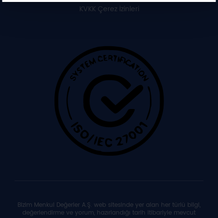
KVKK Çerez İzinleri
Bizim Menkul Değerler A.Ş. web sitesinde yer alan her türlü bilgi,
değerlendirme ve yorum, hazırlandığı tarih itibariyle mevcut