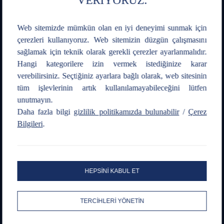
VERİYORUZ.
0216 547 13 00
444 1 263
Web sitemizde mümkün olan en iyi deneyimi sunmak için
çerezleri kullanıyoruz. Web sitemizin düzgün çalışmasını
Mobil Uygulama
sağlamak için teknik olarak gerekli çerezler ayarlanmalıdır.
Hangi kategorilere izin vermek istediğinize karar
verebilirsiniz. Seçtiğiniz ayarlara bağlı olarak, web sitesinin
tüm işlevlerinin artık kullanılamayabileceğini lütfen
unutmayın.
Sosyal Medya
Daha fazla bilgi
gizlilik politikamızda bulunabilir
/
Çerez
Bilgileri
.
Kamuyu Aydınlatma Formu
HEPSİNİ KABUL ET
Kamuyu Aydınlatma Duyurusu
Bilgi Toplumu Hizmetleri
TERCİHLERİ YÖNETİN
Acil ve Beklenmedik Durum Planı