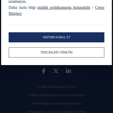
Contact us
Order Line
unutmayın.
Daha fazla bilgi
gizlilik politikamızda bulunabilir
/
Çerez
+90 216 547 13 00
+90 216 444 1 263
Bilgileri
.
Mobile Application
HEPSİNİ KABUL ET
TERCİHLERİ YÖNETİN
Social Media
Public Disclosure Form
Public Disclosure Announcement
Information society services
Emergency and Contingency Plan