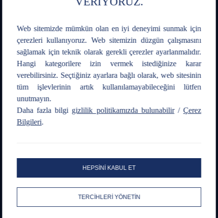
VERİYORUZ.
Mobile Application
Web sitemizde mümkün olan en iyi deneyimi sunmak için
çerezleri kullanıyoruz. Web sitemizin düzgün çalışmasını
sağlamak için teknik olarak gerekli çerezler ayarlanmalıdır.
Hangi kategorilere izin vermek istediğinize karar
verebilirsiniz. Seçtiğiniz ayarlara bağlı olarak, web sitesinin
Social Media
tüm işlevlerinin artık kullanılamayabileceğini lütfen
unutmayın.
Daha fazla bilgi
gizlilik politikamızda bulunabilir
/
Çerez
Bilgileri
.
Public Disclosure Form
Public Disclosure Announcement
HEPSİNİ KABUL ET
Information society services
Emergency and Contingency Plan
TERCİHLERİ YÖNETİN
KVKK Illumination Text