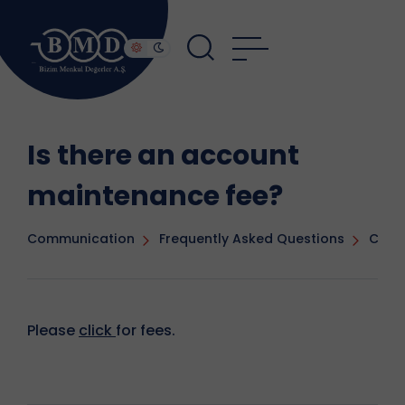
Is there an account
maintenance fee?
Communication
Frequently Asked Questions
Cost
Please
click
for fees.