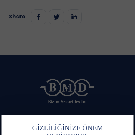
Share
Contact us
Order Line
GİZLİLİĞİNİZE ÖNEM
+90 216 547 13 00
+90 216 444 1 263